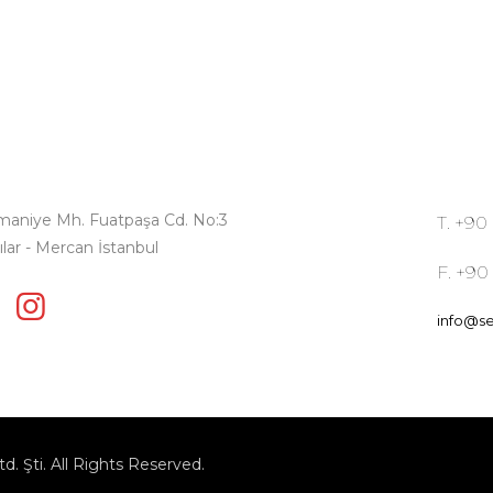
maniye Mh. Fuatpaşa Cd. No:3
T. +90
ılar - Mercan İstanbul
F. +90
info@se
td. Şti. All Rights Reserved.