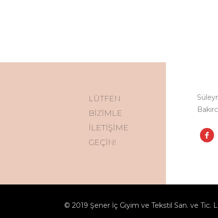
Süley
LÜTFEN
Bakırc
BİZİMLE
İLETİŞİME
GEÇİN!
© 2019 Şener İç Giyim ve Tekstil San. ve Tic. L