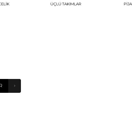
ELİK
ÜÇLÜ TAKIMLAR
PİJ
 KATALOG
 R