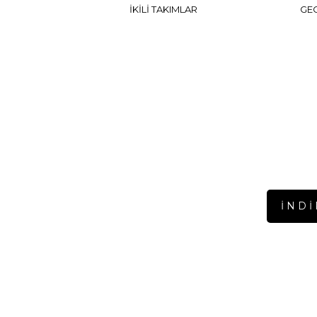
İKİLİ TAKIMLAR
GEC
ONLINE
İ N D İ