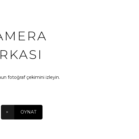
AMERA
RKASI
n fotoğraf çekimini izleyin.
OYNAT