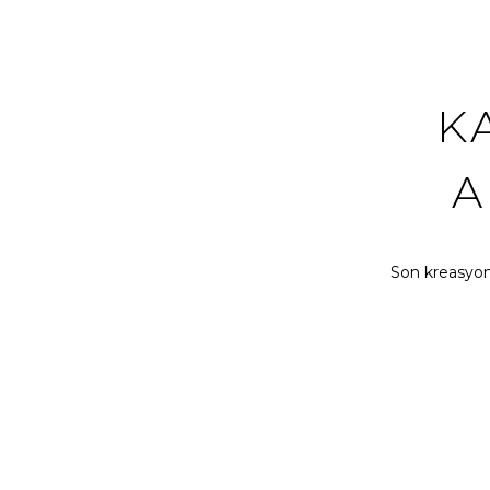
K
A
Son kreasyonu