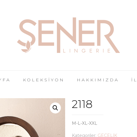
YFA
KOLEKSİYON
HAKKIMIZDA
İ
2118
M-L-XL-XXL
Kategoriler:
GECELİK