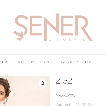
YFA
KOLEKSİYON
HAKKIMIZDA
İ
2152
M-L-XL-XXL
Kategoriler:
6'LI TAKIM